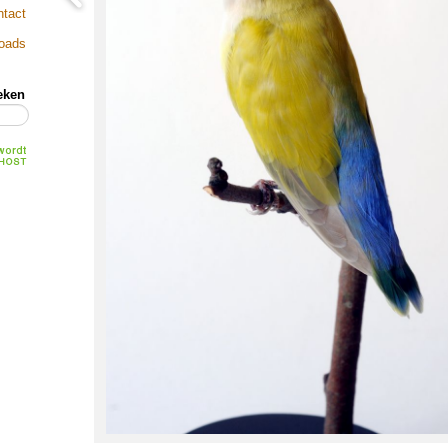
ntact
loads
eken