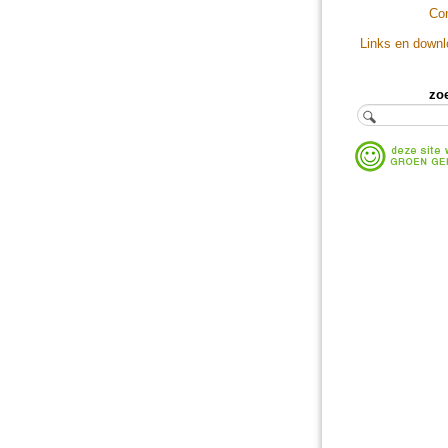
Co
Links en down
zo