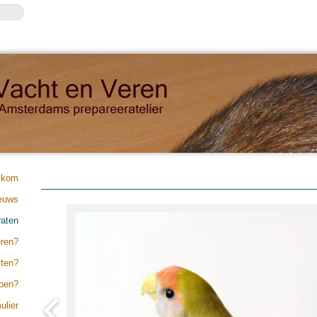
lkom
euws
raten
eren?
sten?
doen?
ulier